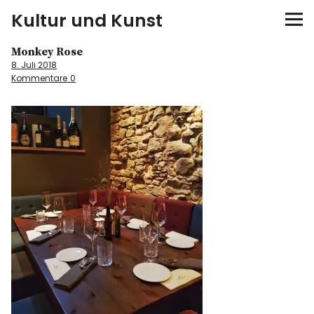
Kultur und Kunst
Monkey Rose
kultur & kunst
8. Juli 2018
Kommentare
0
Ausstellungen
Spiele
Konzerte
Museen bei…
Bloggerreisen
Über mich