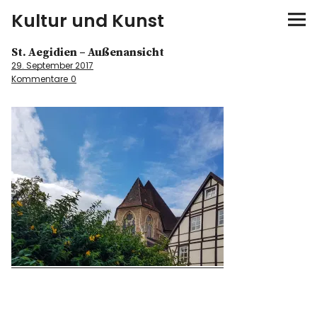
Kultur und Kunst
St. Aegidien – Außenansicht
kultur & kunst
29. September 2017
Kommentare
0
Ausstellungen
Spiele
Konzerte
Museen bei…
Bloggerreisen
Über mich