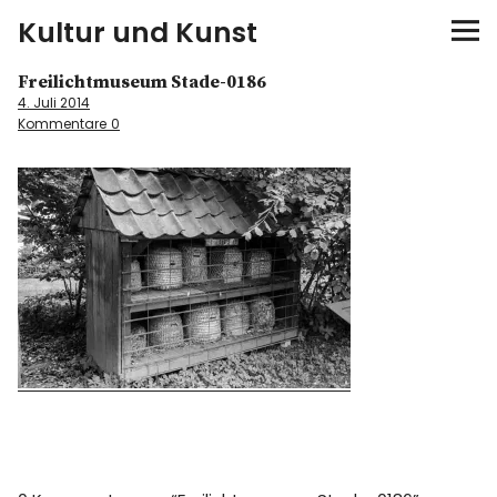
Kultur und Kunst
Freilichtmuseum Stade-0186
kultur & kunst
4. Juli 2014
Kommentare
0
Ausstellungen
Spiele
Konzerte
Museen bei…
Bloggerreisen
Über mich