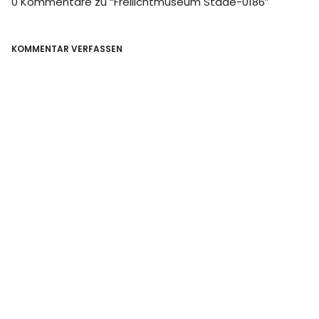
0 Kommentare zu “
Freilichtmuseum Stade-0186
”
KOMMENTAR VERFASSEN