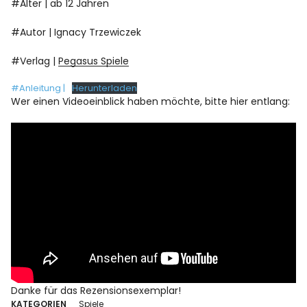
#Alter | ab 12 Jahren
#Autor | Ignacy Trzewiczek
#Verlag |
Pegasus Spie
le
#Anleitung |
Herunterladen
Wer einen Videoeinblick haben möchte, bitte hier entlang:
Danke für das Rezensionsexemplar!
KATEGORIEN
Spiele