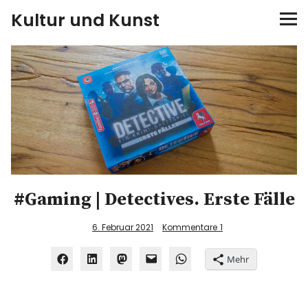
Kultur und Kunst
kultur & kunst
Ausstellungen
Spiele
Konzerte
#Gaming | Detectives. Erste Fälle
Museen bei…
6. Februar 2021
Kommentare
1
Bloggerreisen
Mehr
Über mich