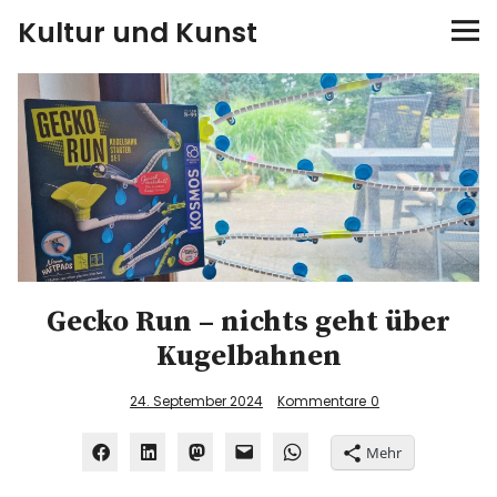
Kultur und Kunst
kultur & kunst
Ausstellungen
Spiele
Konzerte
Gecko Run – nichts geht über
Museen bei…
Kugelbahnen
Bloggerreisen
24. September 2024
Kommentare
0
Über mich
Mehr