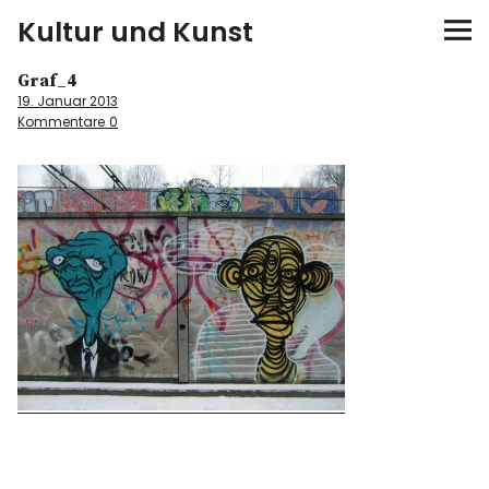
Kultur und Kunst
Graf_4
kultur & kunst
19. Januar 2013
Kommentare
0
Ausstellungen
Spiele
Konzerte
Museen bei…
Bloggerreisen
Über mich