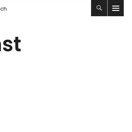
ich
st