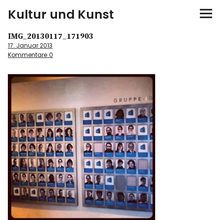
Kultur und Kunst
IMG_20130117_171903
kultur & kunst
17. Januar 2013
Kommentare
0
Ausstellungen
Spiele
Konzerte
Museen bei…
Bloggerreisen
Über mich