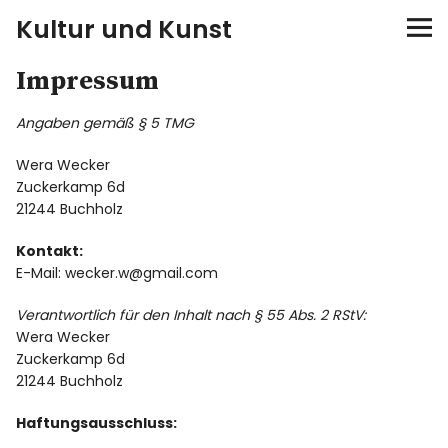
Kultur und Kunst
Impressum
kultur & kunst
Angaben gemäß § 5 TMG
Ausstellungen
Wera Wecker
Spiele
Zuckerkamp 6d
21244 Buchholz
Konzerte
Kontakt:
E-Mail: wecker.w@gmail.com
Museen bei…
Verantwortlich für den Inhalt nach § 55 Abs. 2 RStV:
Wera Wecker
Bloggerreisen
Zuckerkamp 6d
21244 Buchholz
Über mich
Haftungsausschluss: