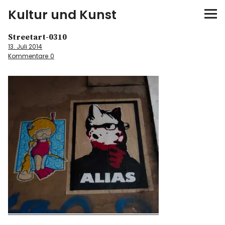
Kultur und Kunst
Streetart-0310
kultur & kunst
13. Juli 2014
Kommentare
0
Ausstellungen
Spiele
Konzerte
Museen bei…
Bloggerreisen
Über mich