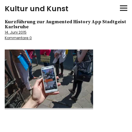
Kultur und Kunst
Kurzführung zur Augmented History App Stadtgeist
kultur & kunst
Karlsruhe
14. Juni 2015
Kommentare
0
Ausstellungen
Spiele
Konzerte
Museen bei…
Bloggerreisen
Über mich