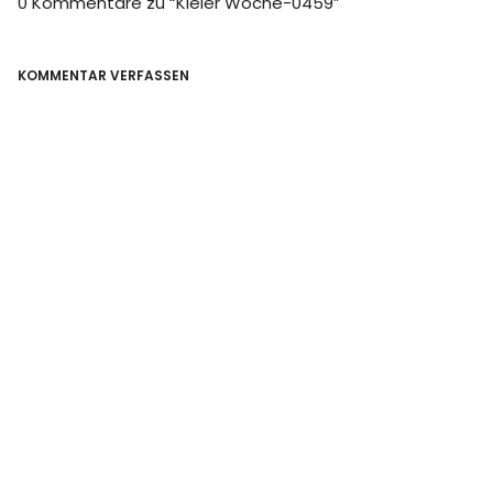
0 Kommentare zu “
Kieler Woche-0459
”
KOMMENTAR VERFASSEN