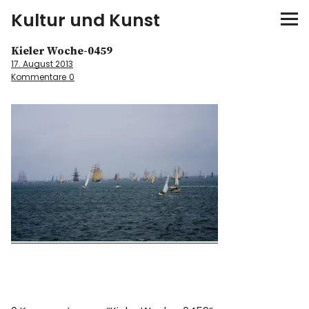
Kultur und Kunst
Kieler Woche-0459
kultur & kunst
17. August 2013
Kommentare
0
Ausstellungen
Spiele
Konzerte
Museen bei…
Bloggerreisen
Über mich