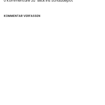
0 Kommentare zu “
Blick ins Schaudepot
”
KOMMENTAR VERFASSEN