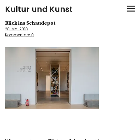
Kultur und Kunst
Blick ins Schaudepot
kultur & kunst
28. Mai 2018
Kommentare
0
Ausstellungen
Spiele
Konzerte
Museen bei…
Bloggerreisen
Über mich