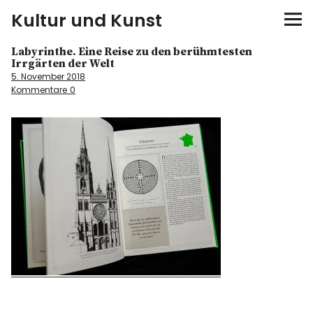
Kultur und Kunst
Labyrinthe. Eine Reise zu den berühmtesten
kultur & kunst
Irrgärten der Welt
5. November 2018
Kommentare
0
Ausstellungen
Spiele
Konzerte
Museen bei…
Bloggerreisen
Über mich