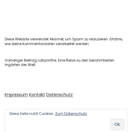
Diese Website verwendet Akismet, um Spam zu reduzieren.
Erfahre,
wie deine Kommentardaten verarbeitet werden.
Vorheriger Beitrag
Labyrinthe. Eine Reise zu den berühmtesten
Irrgärten der Welt
Impressum
Kontakt
Datenschutz
Diese Seite nutzt Cookies.
Zum Datenschutz
Copyright © 2026 Kultur und Kunst
Powered by
WordPress
Theme: Uku von
Elmastudio