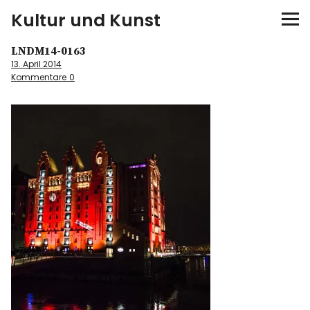
Kultur und Kunst
LNDM14-0163
kultur & kunst
13. April 2014
Kommentare
0
Ausstellungen
Spiele
Konzerte
Museen bei…
Bloggerreisen
Über mich