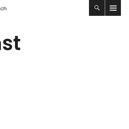
ich
st