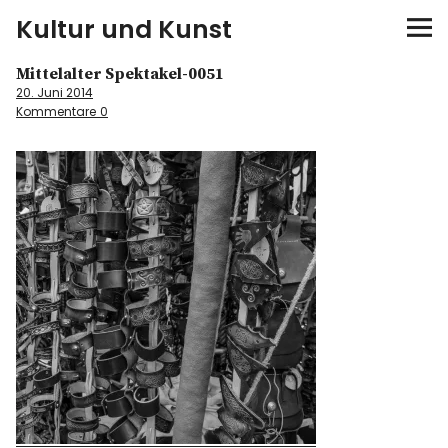
Kultur und Kunst
Mittelalter Spektakel-0051
kultur & kunst
20. Juni 2014
Kommentare
0
Ausstellungen
Spiele
Konzerte
Museen bei…
Bloggerreisen
Über mich