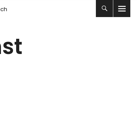
ich
st