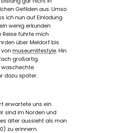
bislang gar nicht in
lichen Gefilden aus. Umso
s ich nun auf Einladung
ein wenig erkunden
e Reise führte mich
rden über Meldorf bis
n von
museumlifestyle
. Hin
fach großartig.
ls waschechte
r dazu später.
 erwartete uns ein
ir sind im Norden und
hes älter aussieht als man
) zu erinnern.