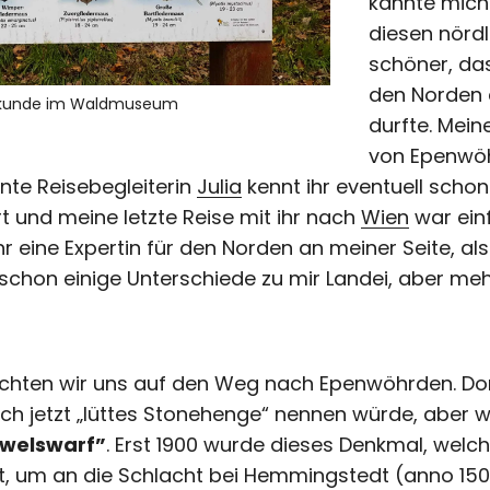
kannte mich 
diesen nörd
schöner, das
den Norden 
kunde im Waldmuseum
durfte. Mein
von Epenwöh
nte Reisebegleiterin
Julia
kennt ihr eventuell scho
t und meine letzte Reise mit ihr nach
Wien
war ein
r eine Expertin für den Norden an meiner Seite, a
hon einige Unterschiede zu mir Landei, aber meh
hten wir uns auf den Weg nach Epenwöhrden. Dort
ich jetzt „lüttes Stonehenge“ nennen würde, aber w
welswarf”
. Erst 1900 wurde dieses Denkmal, welc
t, um an die Schlacht bei Hemmingstedt (anno 1500