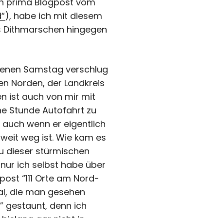
en prima
Blogpost vom
d“
), habe ich mit diesem
is Dithmarschen hingegen
enen Samstag verschlug
en Norden, der Landkreis
n ist auch von mir mit
ne Stunde Autofahrt zu
 auch wenn er eigentlich
 weit weg ist. Wie kam es
u dieser stürmischen
 nur ich selbst habe über
gpost
“111 Orte am Nord-
l, die man gesehen
”
gestaunt, denn ich