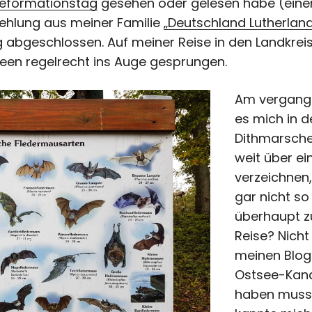
eformationstag
gesehen oder gelesen habe (ein
hlung aus meiner Familie
„Deutschland Lutherlan
g abgeschlossen. Auf meiner Reise in den Landkre
een regelrecht ins Auge gesprungen.
Am vergang
es mich in d
Dithmarsche
weit über ei
verzeichnen,
gar nicht so
überhaupt z
Reise? Nicht
meinen Blo
Ostsee-Kana
haben muss