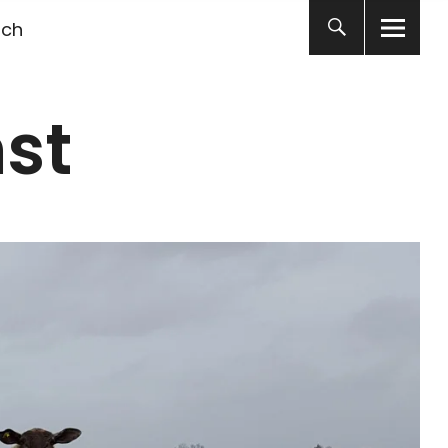
ich
st