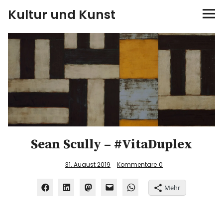
Kultur und Kunst
kultur & kunst
Ausstellungen
Spiele
Konzerte
Sean Scully – #VitaDuplex
Museen bei…
31. August 2019
Kommentare
0
Bloggerreisen
Mehr
Über mich