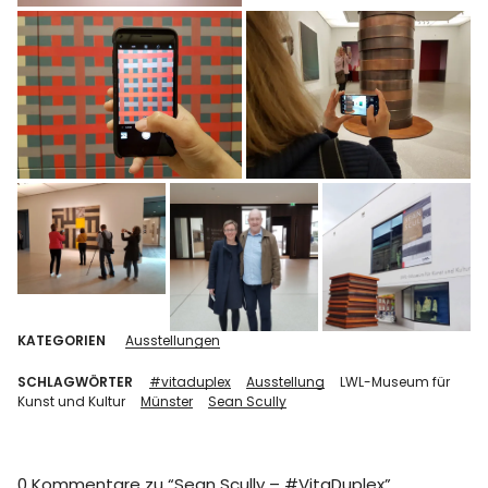
KATEGORIEN
Ausstellungen
SCHLAGWÖRTER
#vitaduplex
Ausstellung
LWL-Museum für
Kunst und Kultur
Münster
Sean Scully
0 Kommentare zu “
Sean Scully – #VitaDuplex
”