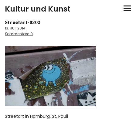
Kultur und Kunst
Streetart-0302
kultur & kunst
13. Juli 2014
Kommentare
0
Ausstellungen
Spiele
Konzerte
Museen bei…
Bloggerreisen
Streetart in Hamburg, St. Pauli
Über mich