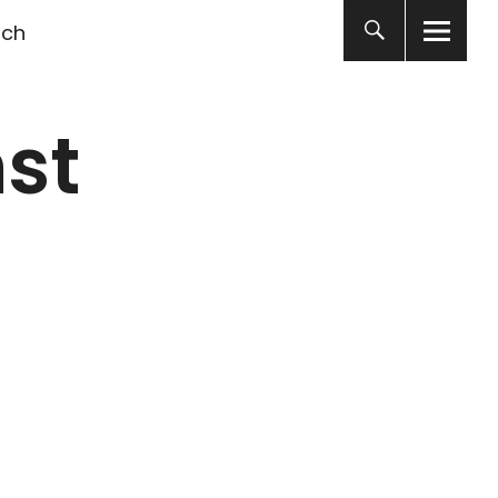
ich
st