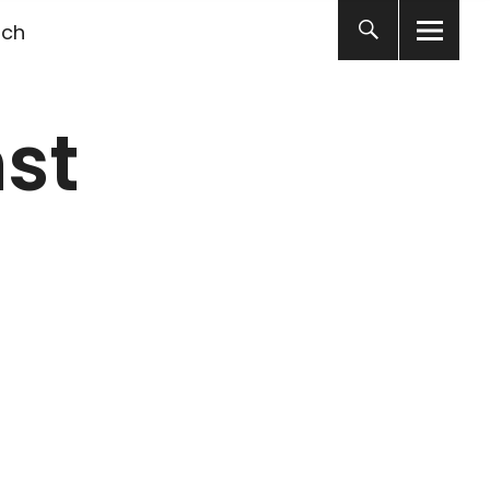
ich
st