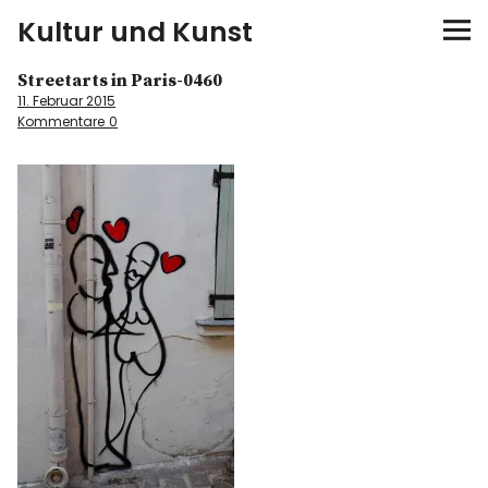
Kultur und Kunst
Streetarts in Paris-0460
kultur & kunst
11. Februar 2015
Kommentare
0
Ausstellungen
Spiele
Konzerte
Museen bei…
Bloggerreisen
Über mich