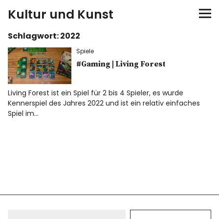
Kultur und Kunst
Schlagwort:
2022
kultur & kunst
Spiele
Ausstellungen
#Gaming | Living Forest
Spiele
Living Forest ist ein Spiel für 2 bis 4 Spieler, es wurde
Kennerspiel des Jahres 2022 und ist ein relativ einfaches
Spiel im…
Konzerte
Museen bei…
Bloggerreisen
Über mich