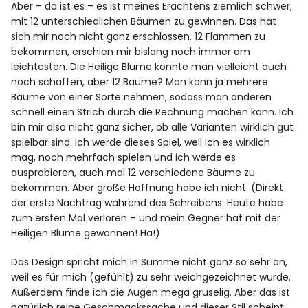
Aber – da ist es – es ist meines Erachtens ziemlich schwer,
mit 12 unterschiedlichen Bäumen zu gewinnen. Das hat
sich mir noch nicht ganz erschlossen. 12 Flammen zu
bekommen, erschien mir bislang noch immer am
leichtesten. Die Heilige Blume könnte man vielleicht auch
noch schaffen, aber 12 Bäume? Man kann ja mehrere
Bäume von einer Sorte nehmen, sodass man anderen
schnell einen Strich durch die Rechnung machen kann. Ich
bin mir also nicht ganz sicher, ob alle Varianten wirklich gut
spielbar sind. Ich werde dieses Spiel, weil ich es wirklich
mag, noch mehrfach spielen und ich werde es
ausprobieren, auch mal 12 verschiedene Bäume zu
bekommen. Aber große Hoffnung habe ich nicht. (Direkt
der erste Nachtrag während des Schreibens: Heute habe
zum ersten Mal verloren – und mein Gegner hat mit der
Heiligen Blume gewonnen! Ha!)
Das Design spricht mich in Summe nicht ganz so sehr an,
weil es für mich (gefühlt) zu sehr weichgezeichnet wurde.
Außerdem finde ich die Augen mega gruselig. Aber das ist
natürlich reine Geschmackssache und dieser Stil scheint