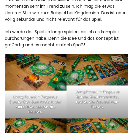
momentan sehr im Trend zu sein. Ich mag die etwas
klareren Stile wie zum Beispiel bei Kingdomino. Das ist aber
völlig sekundär und nicht relevant für das Spiel.
Ich werde das Spiel so lange spielen, bis ich es komplett
durchdrungen habe. Denn die Idee und das Konzept ist
großartig und es macht einfach Spaß!
Living Forest – Pegasus
Spiele: Steinkreis links,
Living Forest – Pegasus
rechts die Auswahl an
Spiele: Der Steinkreis in der
Tieren.
Mitte, links davon die
Bäume.