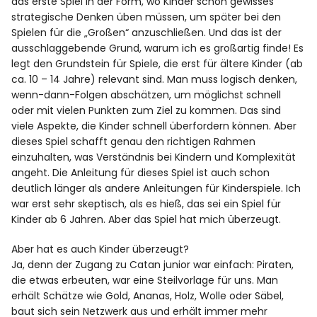
das erste Spiel in der Form, wo Kinder schon gewisses
strategische Denken üben müssen, um später bei den
Spielen für die „Großen“ anzuschließen. Und das ist der
ausschlaggebende Grund, warum ich es großartig finde! Es
legt den Grundstein für Spiele, die erst für ältere Kinder (ab
ca. 10 – 14 Jahre) relevant sind. Man muss logisch denken,
wenn-dann-Folgen abschätzen, um möglichst schnell
oder mit vielen Punkten zum Ziel zu kommen. Das sind
viele Aspekte, die Kinder schnell überfordern können. Aber
dieses Spiel schafft genau den richtigen Rahmen
einzuhalten, was Verständnis bei Kindern und Komplexität
angeht. Die Anleitung für dieses Spiel ist auch schon
deutlich länger als andere Anleitungen für Kinderspiele. Ich
war erst sehr skeptisch, als es hieß, das sei ein Spiel für
Kinder ab 6 Jahren. Aber das Spiel hat mich überzeugt.
Aber hat es auch Kinder überzeugt?
Ja, denn der Zugang zu Catan junior war einfach: Piraten,
die etwas erbeuten, war eine Steilvorlage für uns. Man
erhält Schätze wie Gold, Ananas, Holz, Wolle oder Säbel,
baut sich sein Netzwerk aus und erhält immer mehr