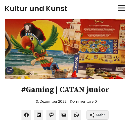
Kultur und Kunst
kultur & kunst
Ausstellungen
Spiele
Konzerte
Museen bei…
#Gaming | CATAN junior
Bloggerreisen
3. Dezember 2022
Kommentare
0
Mehr
Über mich