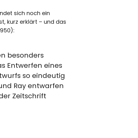
ndet sich noch ein
t, kurz erklärt – und das
1950):
en besonders
as Entwerfen eines
ntwurfs so eindeutig
 und Ray entwarfen
er Zeitschrift