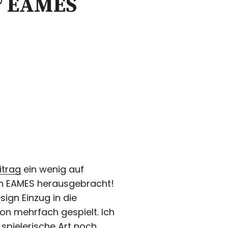
y® EAMES
itrag
ein wenig auf
on EAMES herausgebracht!
ign Einzug in die
hon mehrfach gespielt. Ich
spielerische Art noch