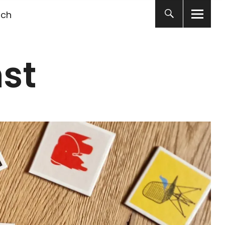
ich
st