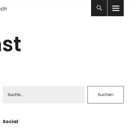
ich
st
Social