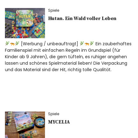
Spiele
Hutan. Ein Wald voller Leben
[Werbung / unbeauftragt]
Ein zauberhaftes
Familienspiel mit einfachen Regeln im Grundspiel (für
Kinder ab 9 Jahren), die gern tüfteln, es ruhiger angehen
lassen und schönes Spielmaterial lieben! Die Verpackung
und das Material sind der Hit, richtig tolle Qualität.
Spiele
MYCELIA