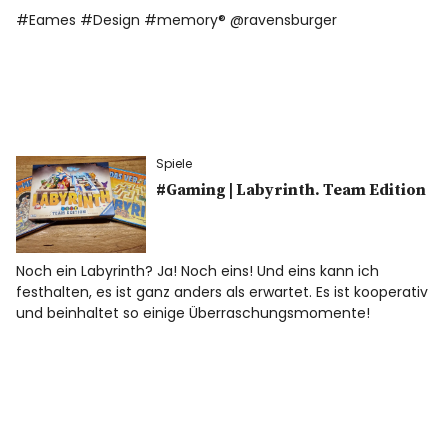
#Eames #Design #memory® @ravensburger
Spiele
#Gaming | Labyrinth. Team Edition
Noch ein Labyrinth? Ja! Noch eins! Und eins kann ich
festhalten, es ist ganz anders als erwartet. Es ist kooperativ
und beinhaltet so einige Überraschungsmomente!