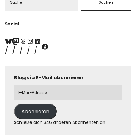
Social
Blog via E-Mail abonnieren
Abonnieren
Schließe dich 346 anderen Abonnenten an