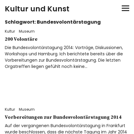
Kultur und Kunst
Schlagwort:
Bundesvolontärstagung
kultur & kunst
Kultur
Museum
Ausstellungen
200 Volontäre
Die Bundesvolontärstagung 2014: Vorträge, Diskussionen,
Workshops und Hamburg. Ich berichtete bereits über die
Spiele
Vorbereitungen zur Bundesvolontärstagung. Die letzten
Orgatreffen liegen gefühlt noch keine…
Konzerte
Museen bei…
Bloggerreisen
Kultur
Museum
Vorbereitungen zur Bundesvolontärstagung 2014
Über mich
Auf der vergangenen Bundesvolontärstagung in Frankfurt
wurde beschlossen, dass die nächste Tagung im Jahr 2014