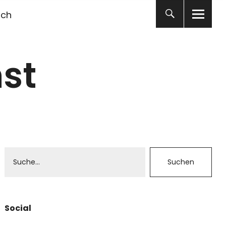
ich
st
Social