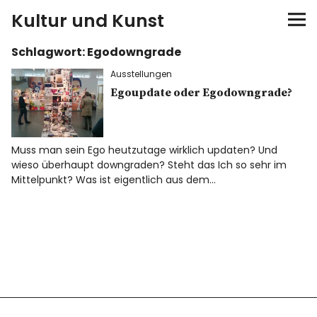
Kultur und Kunst
Schlagwort:
Egodowngrade
kultur & kunst
Ausstellungen
Ausstellungen
Egoupdate oder Egodowngrade?
Spiele
Muss man sein Ego heutzutage wirklich updaten? Und
wieso überhaupt downgraden? Steht das Ich so sehr im
Konzerte
Mittelpunkt? Was ist eigentlich aus dem…
Museen bei…
Bloggerreisen
Über mich