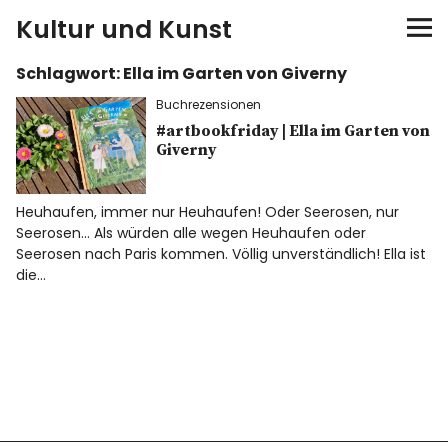
Kultur und Kunst
Schlagwort:
Ella im Garten von Giverny
kultur & kunst
Buchrezensionen
Ausstellungen
#artbookfriday | Ella im Garten von
Giverny
Spiele
Heuhaufen, immer nur Heuhaufen! Oder Seerosen, nur
Seerosen… Als würden alle wegen Heuhaufen oder
Konzerte
Seerosen nach Paris kommen. Völlig unverständlich! Ella ist
die…
Museen bei…
Bloggerreisen
Über mich