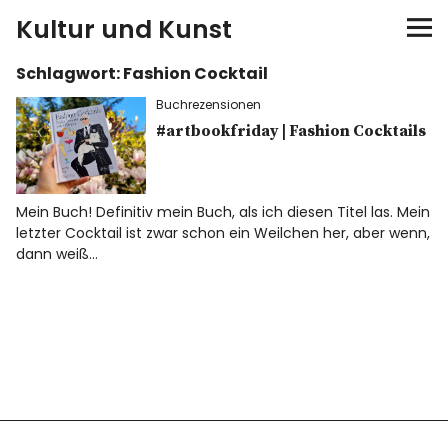
Kultur und Kunst
Schlagwort:
Fashion Cocktail
kultur & kunst
Buchrezensionen
Ausstellungen
#artbookfriday | Fashion Cocktails
Spiele
Mein Buch! Definitiv mein Buch, als ich diesen Titel las. Mein
letzter Cocktail ist zwar schon ein Weilchen her, aber wenn,
Konzerte
dann weiß…
Museen bei…
Bloggerreisen
Über mich