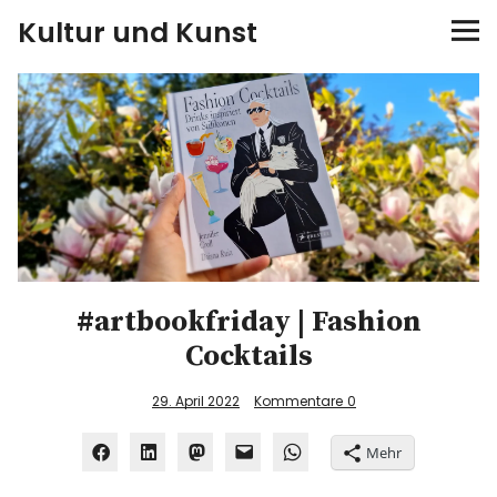
Kultur und Kunst
kultur & kunst
Ausstellungen
Spiele
Konzerte
#artbookfriday | Fashion
Museen bei…
Cocktails
Bloggerreisen
29. April 2022
Kommentare
0
Über mich
Mehr