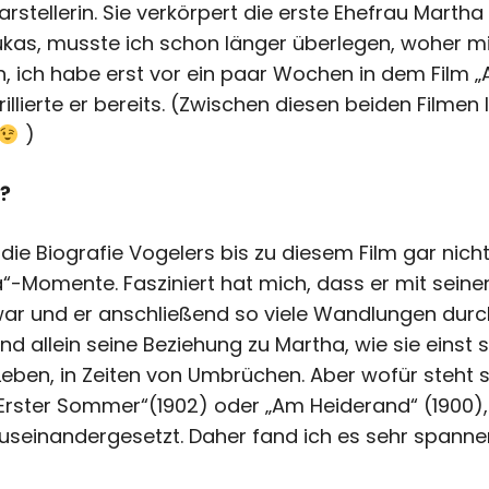
stellerin. Sie verkörpert die erste Ehefrau Martha
Lukas, musste ich schon länger überlegen, woher m
h, ich habe erst vor ein paar Wochen in dem Film 
llierte er bereits. (Zwischen diesen beiden Filmen 
)
r?
 die Biografie Vogelers bis zu diesem Film gar nich
Momente. Fasziniert hat mich, dass er mit seinen 
ar und er anschließend so viele Wandlungen durch
. Und allein seine Beziehung zu Martha, wie sie eins
Leben, in Zeiten von Umbrüchen. Aber wofür steht s
 „Erster Sommer“(1902) oder „Am Heiderand“ (1900),
useinandergesetzt. Daher fand ich es sehr spannen