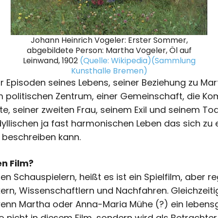
Johann Heinrich Vogeler: Erster Sommer,
abgebildete Person: Martha Vogeler, Öl auf
Leinwand, 1902
(Quelle: Wikipedia)
(Sammlung
Kunsthalle Bremen)
nur Episoden seines Lebens, seiner Beziehung zu Mar
politischen Zentrum, einer Gemeinschaft, die Komp
e, seiner zweiten Frau, seinem Exil und seinem Tod
yllischen ja fast harmonischen Leben das sich zu 
 beschreiben kann.
n Film?
nten Schauspielern, heißt es ist ein Spielfilm, aber
kern, Wissenschaftlern und Nachfahren. Gleichzeitig
wenn Martha oder Anna-Maria Mühe (?) ein lebensg
lso nicht in diesem Film, sondern wird als Betracht