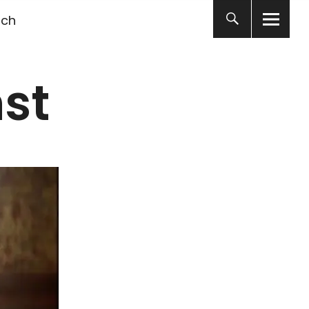
ich
st