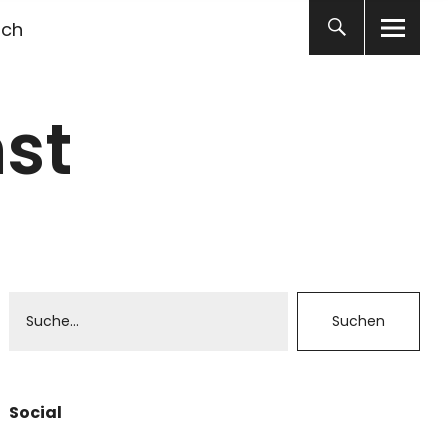
ich
st
Social