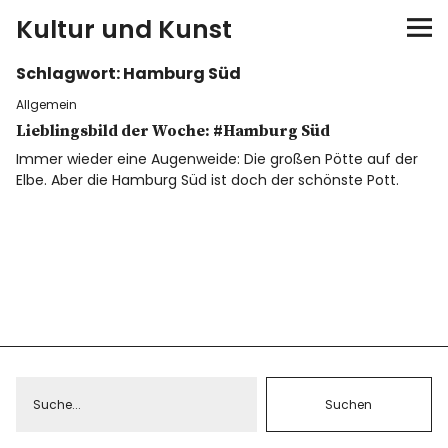
Kultur und Kunst
Schlagwort:
Hamburg Süd
kultur & kunst
Allgemein
Ausstellungen
Lieblingsbild der Woche: #Hamburg Süd
Immer wieder eine Augenweide: Die großen Pötte auf der
Elbe. Aber die Hamburg Süd ist doch der schönste Pott.
Spiele
Konzerte
Museen bei…
Bloggerreisen
Über mich