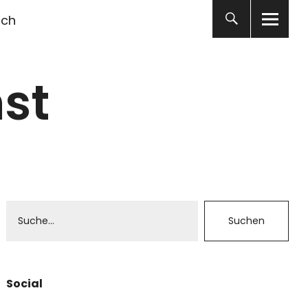
ich
st
Social