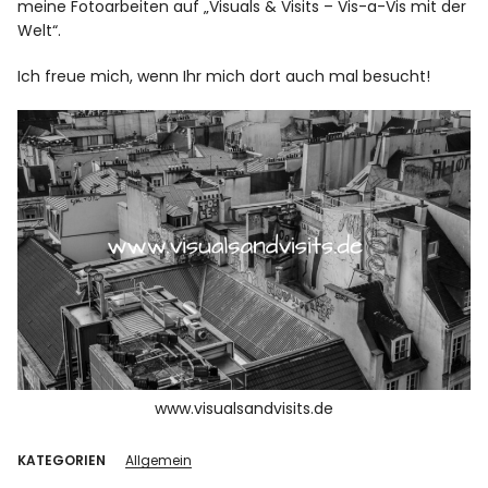
meine Fotoarbeiten auf „Visuals & Visits – Vis-a-Vis mit der
Welt“.
Ich freue mich, wenn Ihr mich dort auch mal besucht!
www.visualsandvisits.de
KATEGORIEN
Allgemein