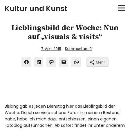
Kultur und Kunst
kultur & kunst
Lieblingsbild der Woche: Nun
auf „visuals & visits“
Ausstellungen
7. April 2015
Kommentare
0
Spiele
Mehr
Konzerte
Museen bei…
Bloggerreisen
Bislang gab es jeden Dienstag hier das Lieblingsbild der
Woche. Da ich so viele schöne Fotos in meinem Bestand
Über mich
habe, habe ich mich dazu entschlossen, einen eigenen
Fotoblog aufzumachen. Ab sofort findet Ihr unter anderem