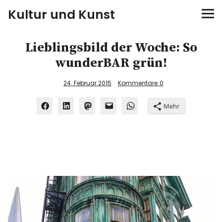
Kultur und Kunst
kultur & kunst
Lieblingsbild der Woche: So
wunderBAR grün!
Ausstellungen
24. Februar 2015
Kommentare
0
Spiele
Mehr
Konzerte
Museen bei…
Bloggerreisen
Über mich