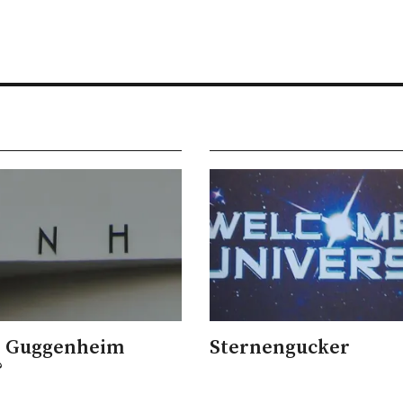
s Guggenheim
Sternengucker
?