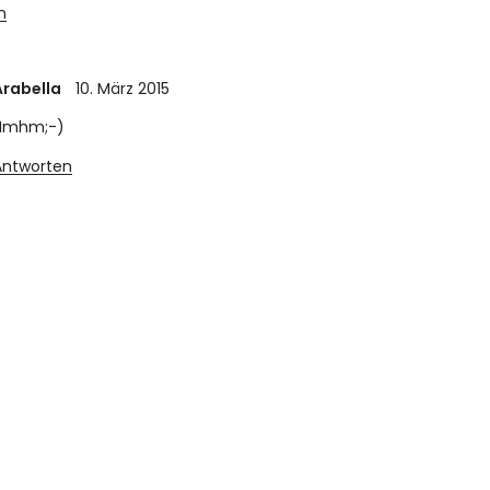
n
Arabella
10. März 2015
Hmhm;-)
Antworten