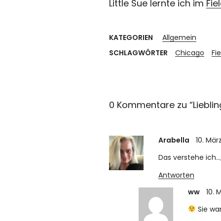
Little Sue lernte ich im
Fi
KATEGORIEN
Allgemein
SCHLAGWÖRTER
Chicago
Fi
0 Kommentare zu “
Liebli
Arabella
10. Mär
Das verstehe ich…
Antworten
ww
10. 
Sie war