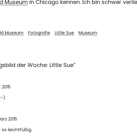
eld Museum
in Chicago kennen. Ich bin schwer verlieb
eld Museum
Fotografie
Little Sue
Museum
ngsbild der Woche: Little Sue
”
z 2015
;-)
März 2015
 so leichtfüßig.