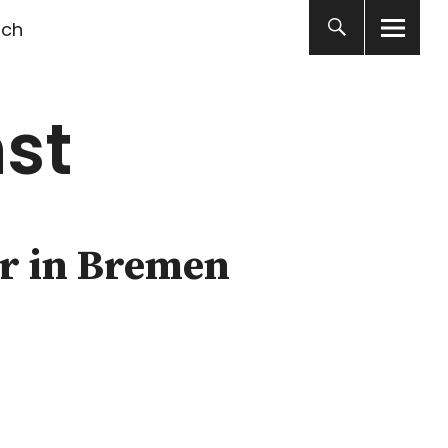
ich
st
er in Bremen