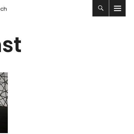
ich
st