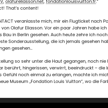
LV
,
olafureliasson.net
,
fondationlouisvuitton.fr
.“
t! That’s content!
NTACT veranlasste mich, mir ein Flugticket nach Par
g von Olafur Eliasson. Vor ein paar Jahren habe ich
 Bau in Berlin gesehen. Auch heute zehre ich noch
beste Sonderausstellung, die ich jemals gesehen ha
ungen gesehen…
stellung so sehr unter die Haut gegangen, noch nie
berührt, hingerissen, verwirrt, beeindruckt – die I
ses Gefühl noch einmal zu erlangen, machte ich mi
neue Museum „Fondation Louis Vuitton“, wo die F