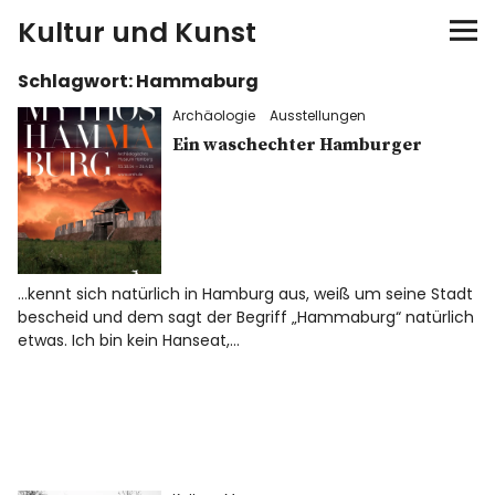
Kultur und Kunst
Schlagwort:
Hammaburg
kultur & kunst
Archäologie
Ausstellungen
Ausstellungen
Ein waschechter Hamburger
Spiele
Konzerte
…kennt sich natürlich in Hamburg aus, weiß um seine Stadt
bescheid und dem sagt der Begriff „Hammaburg“ natürlich
Museen bei…
etwas. Ich bin kein Hanseat,…
Bloggerreisen
Über mich