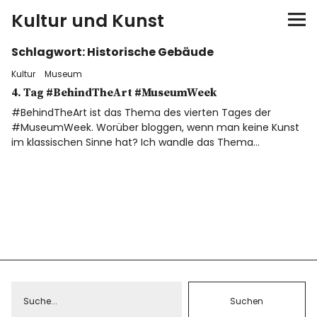
Kultur und Kunst
Schlagwort:
Historische Gebäude
kultur & kunst
Kultur
Museum
Ausstellungen
4. Tag #BehindTheArt #MuseumWeek
#BehindTheArt ist das Thema des vierten Tages der
#MuseumWeek. Worüber bloggen, wenn man keine Kunst
Spiele
im klassischen Sinne hat? Ich wandle das Thema…
Konzerte
Museen bei…
Bloggerreisen
Über mich