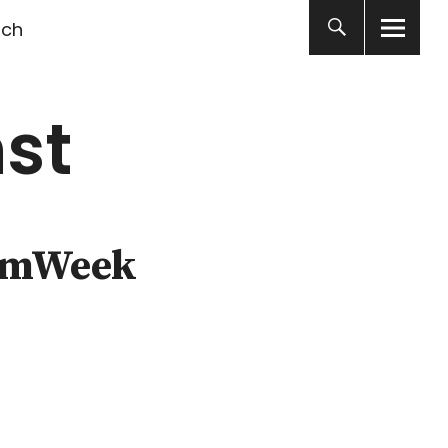
ich
st
eumWeek