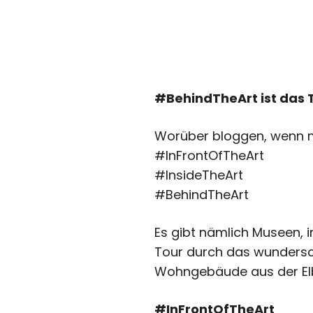
#BehindTheArt ist das
Worüber bloggen, wenn m
#InFrontOfTheArt
#InsideTheArt
#BehindTheArt
Es gibt nämlich Museen, i
Tour durch das wunders
Wohngebäude aus der Elb
#InFrontOfTheArt