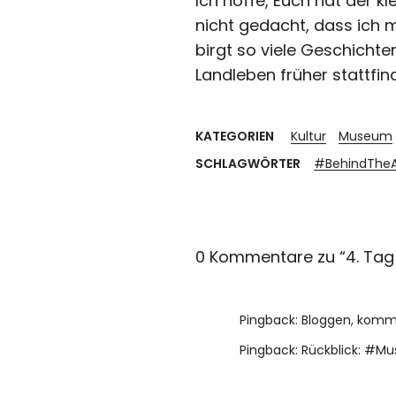
Ich hoffe, Euch hat der 
nicht gedacht, dass ich 
birgt so viele Geschichte
Landleben früher
stattfind
KATEGORIEN
Kultur
Museum
SCHLAGWÖRTER
#BehindTheA
0 Kommentare zu “
4. Ta
Pingback:
Bloggen, kommen
Pingback:
Rückblick: #Mu