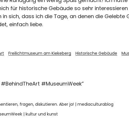
kleine Rundgang ein wenig Spaß gemacht! Ich hätte
mich für historische Gebäude so sehr interessieren
n in sich, dass ich die Tage, an denen die
Gelebte G
et, einfach liebe.
rt
Freilichtmuseum am Kiekeberg
Historische Gebäude
Mu
g #BehindTheArt #MuseumWeek
”
tieren, fragen, diskutieren. Aber ja! | mediaculturablog
seumWeek | kultur und kunst