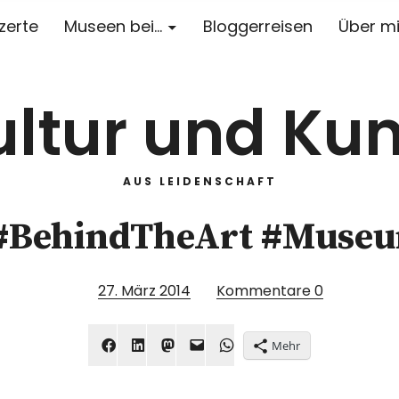
zerte
Museen bei…
Bloggerreisen
Über m
ultur und Kun
AUS LEIDENSCHAFT
 #BehindTheArt #Mus
27. März 2014
Kommentare
0
Mehr