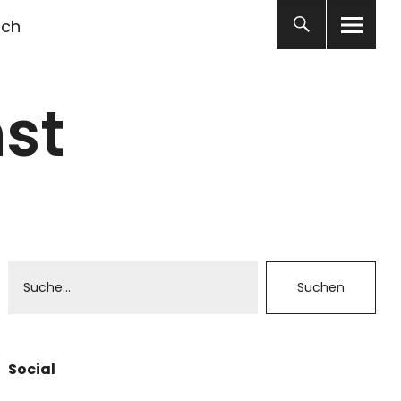
ich
st
Social